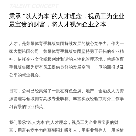
TALENT CONCEPT
秉承 "以人为本"的人才理念，视员工为企业
最宝贵的财富，将人才视为企业之本。
人才，是荣耀体育手机版集团持续发展的核心竞争力。作为一
家大型跨国公司，荣耀体育手机版集团坚持勇于开拓的企业精
神。依托企业文化积极创建和谐的人性化管理环境，荣耀体育
手机版集团为所有员工提供良好的发展空间，丰厚的回报以及
公平的就业机会。
目前，公司已经集聚了一批在有色金属、地产、金融及人力资
源管理等领域拥有高级专业职称、丰富实践经验或海外工作学
习背景的行业精英。
我们秉承"以人为本"的人才理念，视员工为企业最宝贵的财
富，用富有竞争力的薪酬福利吸引人，用事业留住人，用感情