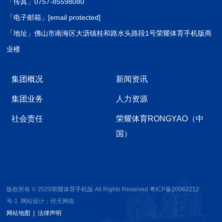
「传真」0757-85598080
「电子邮箱」
[email protected]
「地址」佛山市南海区大沥镇桂和路水头路段1号荣耀体育手机版商
业楼
集团概况
新闻资讯
集团业务
人力资源
社会责任
荣耀体育RONGYAO（中
国）
版权所有 © 2020荣耀体育手机版 All Rights Reserved
粤ICP备20062212
号-1
网站设计：
经天网络
网站地图
|
法律声明