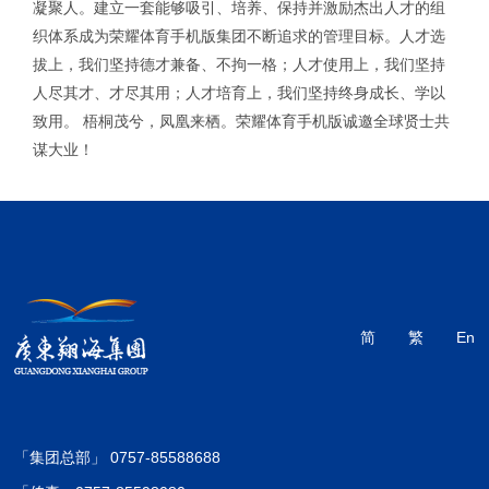
凝聚人。建立一套能够吸引、培养、保持并激励杰出人才的组
织体系成为荣耀体育手机版集团不断追求的管理目标。人才选
拔上，我们坚持德才兼备、不拘一格；人才使用上，我们坚持
人尽其才、才尽其用；人才培育上，我们坚持终身成长、学以
致用。 梧桐茂兮，凤凰来栖。荣耀体育手机版诚邀全球贤士共
谋大业！
简
繁
En
「集团总部」 0757-85588688